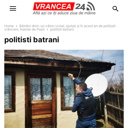
Home
Bătrâni dintr-un cătun izolat, ajutați și în acest an de polițiștii
vrânceni, înainte de Paști
politisti batrani
politisti batrani