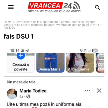
Home
Avertisment de la Departamentul pentru Situații de Urgență:
conturi false care răspândesc povești inventate despre angajați ai MAI!
fals DSU 1
fals DSU 1