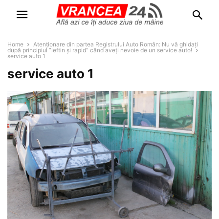
Home
Atenționare din partea Registrului Auto Român: Nu vă ghidați
după principiul ”ieftin și rapid” când aveți nevoie de un service auto!
service auto 1
service auto 1