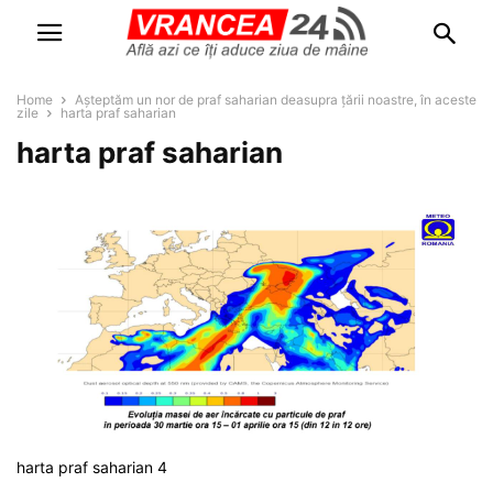
Home
Așteptăm un nor de praf saharian deasupra țării noastre, în aceste
zile
harta praf saharian
harta praf saharian
harta praf saharian 4