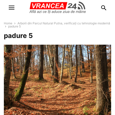
Home
Arborii din Parcul Natural Putna, verificați cu tehnologie modernă
padure 5
padure 5