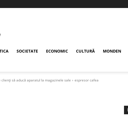
TICA
SOCIETATE
ECONOMIC
CULTURĂ
MONDEN
e clienți să aducă aparatul la magazinele sale
espresor cafea