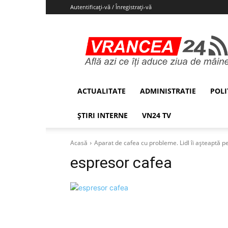
Autentificați-vă / Înregistrați-vă
Vrancea24
ACTUALITATE
ADMINISTRATIE
POLI
ȘTIRI INTERNE
VN24 TV
Acasă
Aparat de cafea cu probleme. Lidl îi așteaptă p
espresor cafea