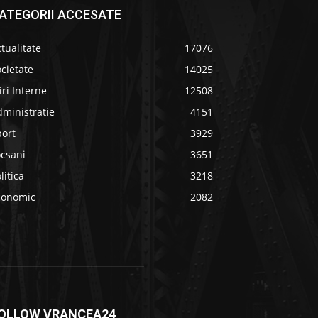
ATEGORII ACCESATE
tualitate
17076
cietate
14025
iri Interne
12508
ministratie
4151
port
3929
ocsani
3651
litica
3218
conomic
2082
OLLOW VRANCEA24