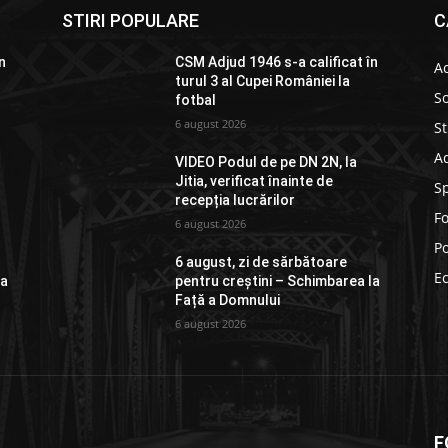
STIRI POPULARE
C
n
CSM Adjud 1946 s-a calificat în
Ac
turul 3 al Cupei României la
So
fotbal
6 august 2026
St
Ad
VIDEO Podul de pe DN 2N, la
Jitia, verificat înainte de
S
recepția lucrărilor
F
6 august 2026
Po
6 august, zi de sărbătoare
E
la
pentru creștini – Schimbarea la
Față a Domnului
6 august 2026
F