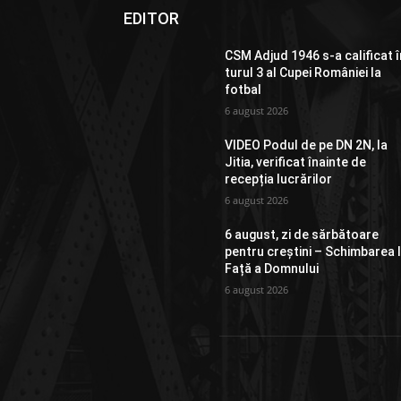
EDITOR
CSM Adjud 1946 s-a calificat î
turul 3 al Cupei României la
fotbal
6 august 2026
VIDEO Podul de pe DN 2N, la
Jitia, verificat înainte de
recepția lucrărilor
6 august 2026
6 august, zi de sărbătoare
pentru creștini – Schimbarea 
Față a Domnului
6 august 2026