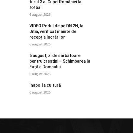
turul 3 al Cupei României la
fotbal
6 august 2026
VIDEO Podul de pe DN 2N, la
Jitia, verificat înainte de
recepția lucrărilor
6 august 2026
6 august, zi de sărbătoare
pentru creștini – Schimbarea la
Față a Domnului
6 august 2026
Înapoi la cultură
6 august 2026