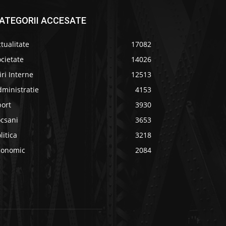
ATEGORII ACCESATE
tualitate
17082
cietate
14026
iri Interne
12513
ministratie
4153
port
3930
ocsani
3653
litica
3218
conomic
2084