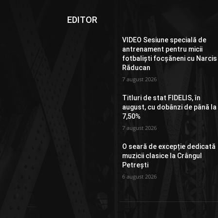
EDITOR
VIDEO Sesiune specială de
antrenament pentru micii
fotbaliști focșăneni cu Narcis
Răducan
7 august 2026
Titluri de stat FIDELIS, în
august, cu dobânzi de până la
7,50%
7 august 2026
O seară de excepție dedicată
muzicii clasice la Crângul
Petrești
6 august 2026