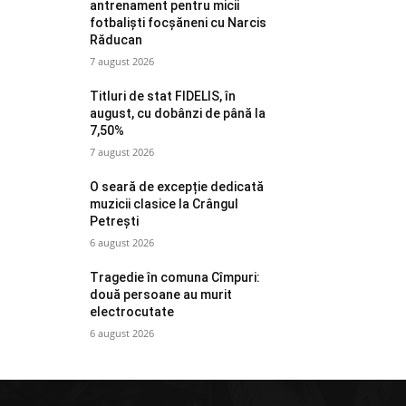
antrenament pentru micii
fotbaliști focșăneni cu Narcis
Răducan
7 august 2026
Titluri de stat FIDELIS, în
august, cu dobânzi de până la
7,50%
7 august 2026
O seară de excepție dedicată
muzicii clasice la Crângul
Petrești
6 august 2026
Tragedie în comuna Cîmpuri:
două persoane au murit
electrocutate
6 august 2026