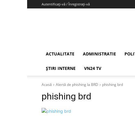
Autentificați-vă / Înregistrați-vă
Vrancea24
ACTUALITATE
ADMINISTRATIE
POLI
ȘTIRI INTERNE
VN24 TV
Acasă
Alertă de phishing la BRD
phishing brd
phishing brd