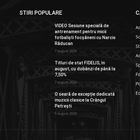
STIRI POPULARE
C
VIDEO Sesiune specială de
Ac
antrenament pentru micii
So
fotbaliști focșăneni cu Narcis
Răducan
St
7 august 2026
Ad
Titluri de stat FIDELIS, în
S
august, cu dobânzi de până la
F
7,50%
7 august 2026
Po
E
O seară de excepție dedicată
muzicii clasice la Crângul
Petrești
6 august 2026