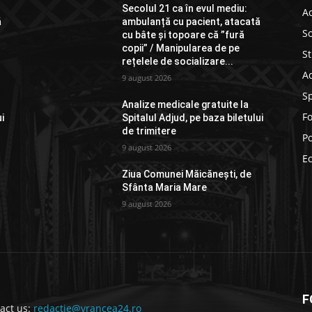
Secolul 21 ca în evul mediu:
Ac
ă
ambulanță cu pacient, atacată
So
cu bâte și topoare că ”fură
copii” / Manipularea de pe
St
rețelele de socializare...
Ad
9 august 2026
S
Analize medicale gratuite la
F
ui
Spitalul Adjud, pe baza biletului
de trimitere
Po
9 august 2026
E
Ziua Comunei Măicănești, de
Sfânta Maria Mare
9 august 2026
F
act us:
redactie@vrancea24.ro