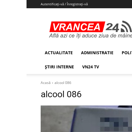
Autentificați-vă / Înregistrați-vă
Vrancea24
ACTUALITATE
ADMINISTRATIE
POLI
ȘTIRI INTERNE
VN24 TV
Acasă
alcool 086
alcool 086