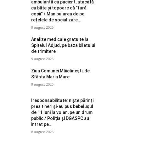
ambulanță cu pacient, atacată
cu bâte și topoare că ”fură
copii” / Manipularea de pe
rețelele de socializare...
9 august 2026
Analize medicale gratuite la
Spitalul Adjud, pe baza biletului
de trimitere
9 august 2026
Ziua Comunei Măicănești, de
Sfânta Maria Mare
9 august 2026
Iresponsabilitate: niște părinți
prea tineri și-au pus bebelușul
de 11 luni la volan, pe un drum
public / Poliția și DGASPC au
intrat pe...
8 august 2026