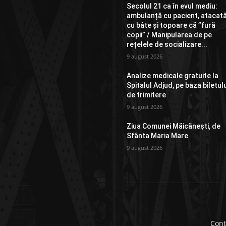
Secolul 21 ca în evul mediu:
ambulanță cu pacient, atacat
cu bâte și topoare că ”fură
copii” / Manipularea de pe
rețelele de socializare...
9 august 2026
Analize medicale gratuite la
Spitalul Adjud, pe baza biletul
de trimitere
9 august 2026
Ziua Comunei Măicănești, de
Sfânta Maria Mare
9 august 2026
Cont