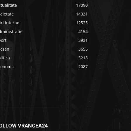
tualitate
17090
cietate
14031
iri Interne
12523
ministratie
4154
port
3931
ocsani
3656
litica
3218
conomic
2087
OLLOW VRANCEA24