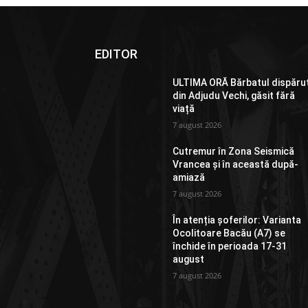
EDITOR
ULTIMA ORĂ Bărbatul dispăru
din Adjudu Vechi, găsit fără
viață
7 august 2026
Cutremur în Zona Seismică
Vrancea și în această după-
amiază
7 august 2026
În atenția șoferilor: Varianta
Ocolitoare Bacău (A7) se
închide în perioada 17-31
august
7 august 2026