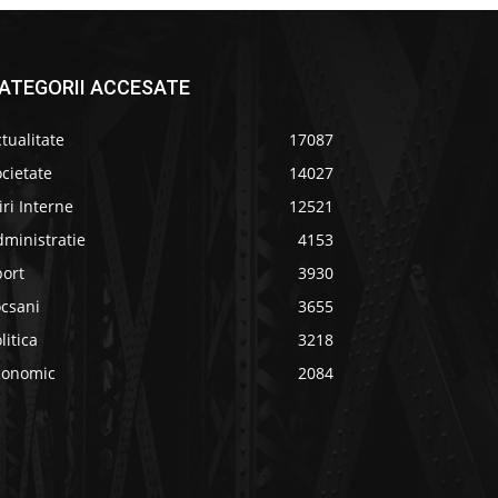
ATEGORII ACCESATE
tualitate
17087
cietate
14027
iri Interne
12521
ministratie
4153
port
3930
ocsani
3655
litica
3218
conomic
2084