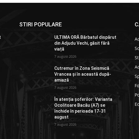
STIRI POPULARE
C
t
ULTIMA ORĂ Bărbatul dispărut
Ac
din Adjudu Vechi, găsit fără
So
viață
7 august 2026
St
Ad
Cutremur în Zona Seismică
Vrancea și în această după-
S
amiază
F
7 august 2026
Po
În atenția șoferilor: Varianta
E
Ocolitoare Bacău (A7) se
închide în perioada 17-31
august
7 august 2026