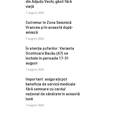
din Adjudu Vechi, găsit fără
viață
7 august 2026
Cutremur în Zona Seismică
Vrancea și în această după-
amiază
7 august 2026
În atenția șoferilor: Varianta
Ocolitoare Bacău (A7) se
închide în perioada 17-31
august
7 august 2026
Important: asigurații pot
beneficia de servicii medicale
fără semnare cu cardul
național de sănătate în această
lună
7 august 2026