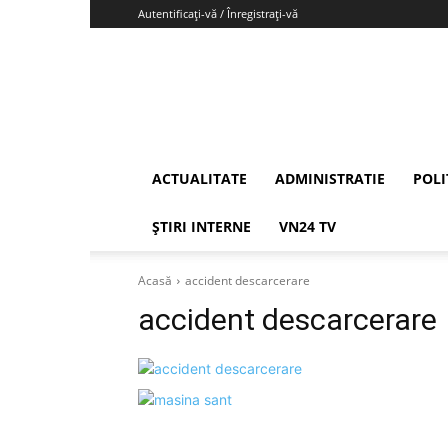
Autentificați-vă / Înregistrați-vă
Vrancea24
ACTUALITATE
ADMINISTRATIE
POLI
ȘTIRI INTERNE
VN24 TV
Acasă
accident descarcerare
accident descarcerare