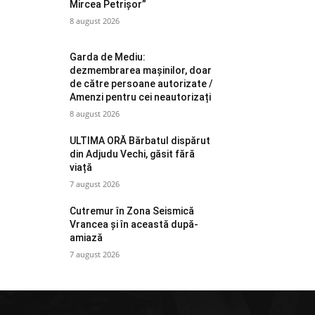
Mircea Petrișor”
8 august 2026
Garda de Mediu:
dezmembrarea mașinilor, doar
de către persoane autorizate /
Amenzi pentru cei neautorizați
8 august 2026
ULTIMA ORĂ Bărbatul dispărut
din Adjudu Vechi, găsit fără
viață
7 august 2026
Cutremur în Zona Seismică
Vrancea și în această după-
amiază
7 august 2026