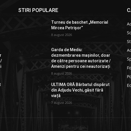
STIRI POPULARE
C
Turneu de baschet „Memorial
Ac
Mircea Petrișor”
So
8 august 2026
St
Ad
Garda de Mediu:
r
dezmembrarea mașinilor, doar
S
 /
de către persoane autorizate /
i
Amenzi pentru cei neautorizați
F
8 august 2026
Po
t
ULTIMA ORĂ Bărbatul dispărut
E
din Adjudu Vechi, găsit fără
viață
7 august 2026