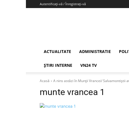
Autentificați-vă / Înregistrați-vă
Vrancea24
ACTUALITATE
ADMINISTRATIE
POLI
ȘTIRI INTERNE
VN24 TV
Acasă
A nins astăzi în Munții Vrancei/ Salvamontiștii 
munte vrancea 1