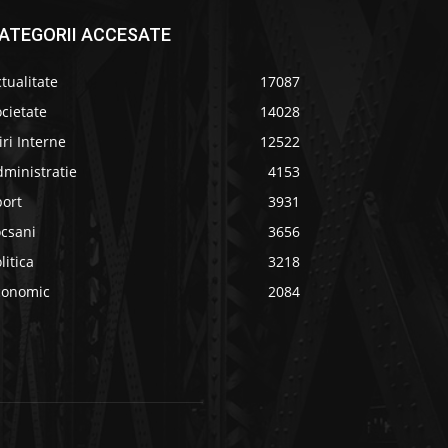
ATEGORII ACCESATE
tualitate
17087
cietate
14028
iri Interne
12522
ministratie
4153
port
3931
ocsani
3656
litica
3218
conomic
2084