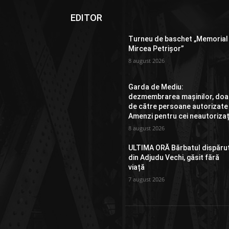
EDITOR
Turneu de baschet „Memorial
Mircea Petrișor”
8 august 2026
Garda de Mediu:
dezmembrarea mașinilor, doa
de către persoane autorizate
Amenzi pentru cei neautorizaț
8 august 2026
ULTIMA ORĂ Bărbatul dispăru
din Adjudu Vechi, găsit fără
viață
7 august 2026