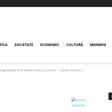
TICA
SOCIETATE
ECONOMIC
CULTURĂ
MONDEN
atrag atenția că la munte iarna nu a trecut
munte vrancea 1