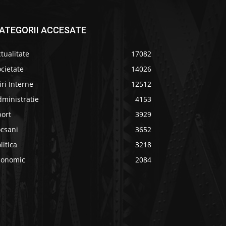
ATEGORII ACCESATE
tualitate
17082
cietate
14026
iri Interne
12512
ministratie
4153
port
3929
ocsani
3652
litica
3218
conomic
2084