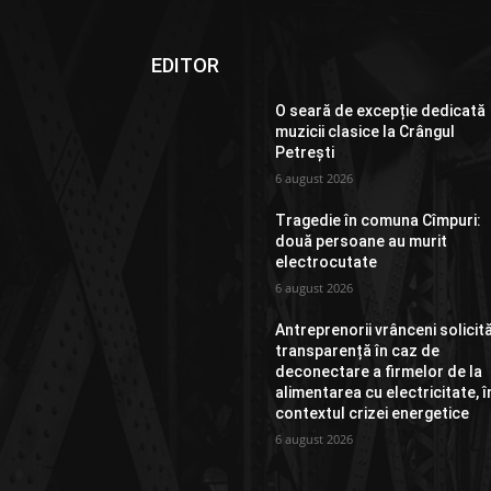
EDITOR
O seară de excepție dedicată
muzicii clasice la Crângul
Petrești
6 august 2026
Tragedie în comuna Cîmpuri:
două persoane au murit
electrocutate
6 august 2026
Antreprenorii vrânceni solicit
transparență în caz de
deconectare a firmelor de la
alimentarea cu electricitate, î
contextul crizei energetice
6 august 2026