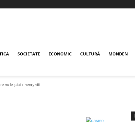
TICA
SOCIETATE
ECONOMIC
CULTURĂ
MONDEN
re nu le știai
henry viii