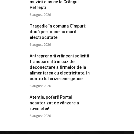
muzicii clasice la Crângul
Petrești
6 august 2026
Tragedie în comuna Cîmpuri:
două persoane au murit
electrocutate
6 august 2026
Antreprenorii vrânceni solicită
transparență în caz de
deconectare a firmelor de la
alimentarea cu electricitate, în
contextul crizei energetice
6 august 2026
Atenție, șoferi! Portal
neautorizat de vânzare a
rovinietei!
6 august 2026