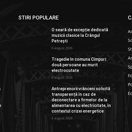
STIRI POPULARE
C
O seară de excepție dedicată
Ac
muzicii clasice la Crângul
So
Petrești
6 august 2026
St
Ad
Tragedie în comuna Cîmpuri:
două persoane au murit
S
electrocutate
F
6 august 2026
Po
ă
Antreprenorii vrânceni solicită
E
transparență în caz de
deconectare a firmelor de la
n
alimentarea cu electricitate, în
contextul crizei energetice
6 august 2026