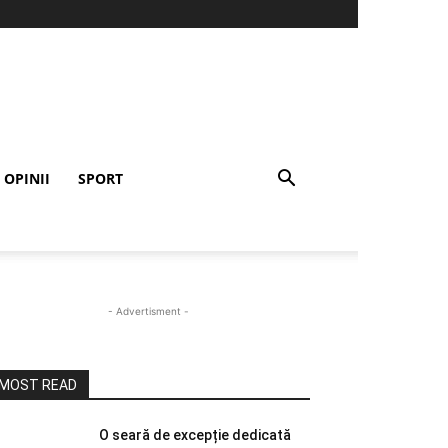
OPINII
SPORT
- Advertisment -
MOST READ
O seară de excepție dedicată