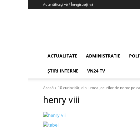
Autentificați-vă / Înregistrați-vă
Vrancea24
ACTUALITATE
ADMINISTRATIE
POLI
ȘTIRI INTERNE
VN24 TV
Acasă
10 curiozități din lumea jocurilor de noroc pe ca
henry viii